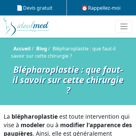
Devis gratuit
Rappellez-moi
Accueil
Blog
Blépharoplastie : que faut-il
savoir sur cette chirurgie ?
Blépharoplastie : que faut-
il savoir sur cette chirurgie
?
La
blépharoplastie
est toute intervention qui
vise à
modeler
ou à
modifier l'apparence des
paupières
. Ainsi, elle est généralement