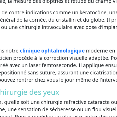
, la mesure des dioptries et l’étude du champ vi
ce de contre-indications comme un kératocône, u
général de la cornée, du cristallin et du globe. Il p
 ou une chirurgie intraoculaire avec pose d’impla
ans notre
clinique ophtalmologique
moderne en Tu
raticien procède à la correction visuelle adaptée. 
créé avec un laser femtoseconde. Il applique ensu
epositionné sans suture, assurant une cicatrisation
ouvez rentrer chez vous le jour même de l’interve
chirurgie des yeux
, qu’elle soit une chirurgie refractive cataracte o
e, une sensation de sécheresse ou un flou visuel
t. Pour y remédier au plus vite, votre chirurgie