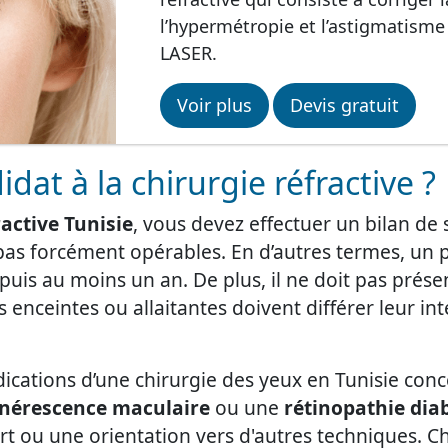
l’hypermétropie et l’astigmatisme
LASER.
Voir plus
Devis gratuit
dat à la chirurgie réfractive ?
ractive Tunisie
, vous devez effectuer un bilan de
pas forcément opérables. En d’autres termes, un p
puis au moins un an. De plus, il ne doit pas prése
 enceintes ou allaitantes doivent différer leur int
-indications d’une chirurgie des yeux en Tunisie c
nérescence maculaire
ou une
rétinopathie dia
ort ou une orientation vers d'autres techniques. C