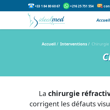
+33 1 84 80 60 67
+216 25 751 554
con
Accuei
Accueil
Interventions
Chirurgie 
C
La
chirurgie réfracti
corrigent les défauts vis