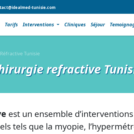
tact@idealmed-tunisie.com
l
Tarifs
Interventions
Cliniques
Séjour
Temoigna
Réfractive Tunisie
hirurgie refractive Tunis
ve
est un ensemble d’intervention
uels tels que la myopie, l’hypermétr