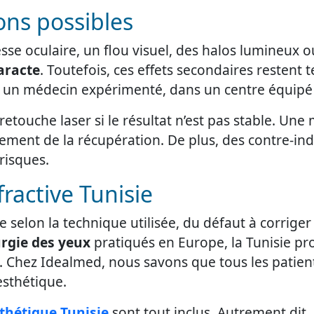
ons possibles
e oculaire, un flou visuel, des halos lumineux ou
aracte
. Toutefois, ces effets secondaires restent 
ar un médecin expérimenté, dans un centre équipé
retouche laser si le résultat n’est pas stable. Une
sement de la récupération. De plus, des contre-in
risques.
fractive Tunisie
ie selon la technique utilisée, du défaut à corrige
urgie des yeux
pratiqués en Europe, la Tunisie p
é. Chez Idealmed, nous savons que tous les patie
esthétique.
sthétique Tunisie
sont tout inclus. Autrement dit, 