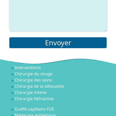
Envoyer
Interventions
Chirurgie du visage
Chirurgie des seins
Chirurgie de la silhouette
Chirurgie Intime
Chirurgie Réfractive
Greffe capillaire FUE
Médecine esthétique