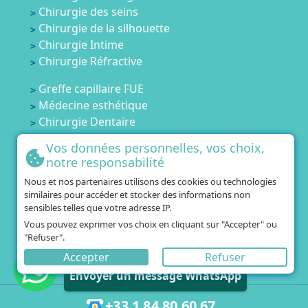
Chirurgie des seins
Chirurgie de la silhouette
Chirurgie Intime
Chirurgie Réfractive
Greffe capillaire FUE
Médecine esthétique
Chirurgie Dentaire
Cliniques
Vos données personnelles, vos choix,
Séjour
notre responsabilité
Notre agence
Nous et nos partenaires utilisons des cookies ou technologies
similaires pour accéder et stocker des informations non
Accueil
sensibles telles que votre adresse IP.
Tarifs
Vous pouvez exprimer vos choix en cliquant sur "Accepter" ou
Temoignages
"Refuser".
Blog
Accepter
Refuser
Vous avez besoin d'aide?
Contactez-nous
Envoyer un message WhatsApp
+33 1 84 80 60 67