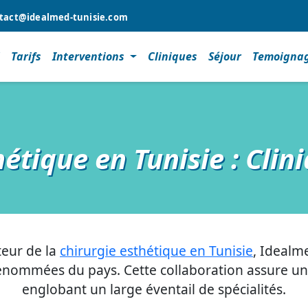
tact@idealmed-tunisie.com
l
Tarifs
Interventions
Cliniques
Séjour
Temoigna
hétique en Tunisie : Clin
teur de la
chirurgie esthétique en Tunisie
, Idealm
s renommées du pays. Cette collaboration assure 
englobant un large éventail de spécialités.