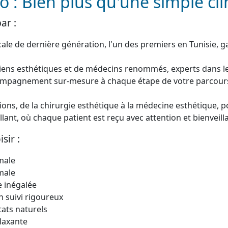
o : Bien plus qu'une simple cl
ar :
le de dernière génération, l'un des premiers en Tunisie, ga
rgiens esthétiques et de médecins renommés, experts dans l
ompagnement sur-mesure à chaque étape de votre parcours
tions, de la chirurgie esthétique à la médecine esthétique, 
ant, où chaque patient est reçu avec attention et bienveill
sir :
imale
imale
e inégalée
 suivi rigoureux
tats naturels
laxante