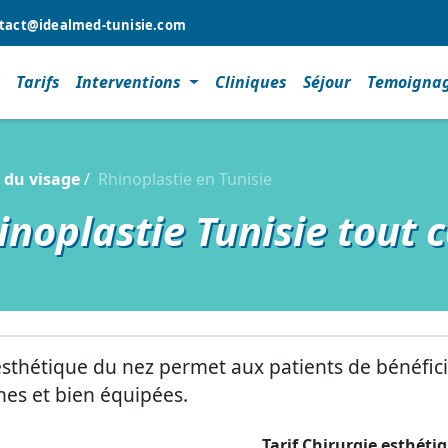
tact@idealmed-tunisie.com
l
Tarifs
Interventions
Cliniques
Séjour
Temoigna
 du visage
Rhinoplastie en Tunisie
hinoplastie Tunisie tout 
ie esthétique du nez permet aux patients de bénéf
es et bien équipées.
Tarif Chirurgie esthéti