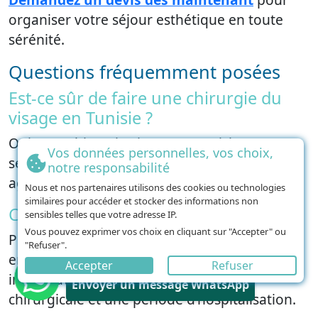
organiser votre séjour esthétique en toute
sérénité.
Questions fréquemment posées
Est-ce sûr de faire une chirurgie du
visage en Tunisie ?
Oui. Une chirurgie visage en Tunisie est
Vos données personnelles, vos choix,
sécurisée si vous choisissez un établissement
notre responsabilité
agréé.
Nous et nos partenaires utilisons des cookies ou technologies
similaires pour accéder et stocker des informations non
Combien de jours prévoir sur place ?
sensibles telles que votre adresse IP.
Vous pouvez exprimer vos choix en cliquant sur "Accepter" ou
Pour une chirurgie visage, vous devez rester
"Refuser".
entre 7 jours. Ce délai englobe la consultation
Accepter
Refuser
Vous avez besoin d'aide?
initiale avec le praticien, l’intervention
Envoyer un message WhatsApp
chirurgicale et une période d’hospitalisation.