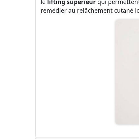
le
lifting supérieur
qui permettent 
remédier au relâchement cutané loca