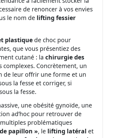
 tendance à facilement stocker la
nécessaire de renoncer à vos envies
us le nom de
lifting fessier
et plastique
de choc pour
ntes, que vous présentiez des
ement cutané : la
chirurgie des
vos complexes. Concrètement, un
n de leur offrir une forme et un
s la fesse et corriger, si
sous la fesse.
 massive, une obésité gynoïde, une
ution ad’hoc pour retrouver de
x multiples problématiques
s de papillon »
, le
lifting latéral
et