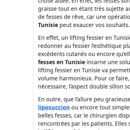
chose aisée. En effet, les fesses so
graisse tout en étant très sujette 
de fesses de rêve, car une opérati
Tunisie
peut exaucer vos souhaits
En effet, un lifting fessier en Tunis
redonner au fessier l’esthétique pl
excédents cutanés ou encore qu’ell
fesses en Tunisie
incarne une solu
lifting fessier en Tunisie va perme
volume harmonieux. Pour ce faire, l
nécessaire, l’aspect double sillon 
En outre, que l’allure peu gracieus
liposuccion
ou encore tout simplem
belles fesses, car le chirurgien d
rencontrées par les patients. Elles