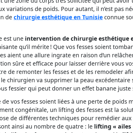
nt une zone du corps très sollicitée qui peut avoir
aux variations de poids. Pour autant, il n’est pas 
on de
chirurgie esthétique en Tunisie
connue so
.
ie est une
intervention de chirurgie esthétique 
aisante qu’il mérite ! Que vos fesses soient tomba
es aient une allure ingrate en raison d’un relâch
tion sûre et efficace pour laisser derrière vous 
ttre de remonter les fesses et de les remodeler afi
e chirurgien va supprimer la peau excédentaire sou
sous fessier qui peut donner un effet banane juste 
e de vos fesses soient liées à une perte de poids
ent congénitale, un lifting des fesses est la sol
ispose de différentes techniques pour remédier au
 sont ainsi au nombre de quatre : le
lifting « aile