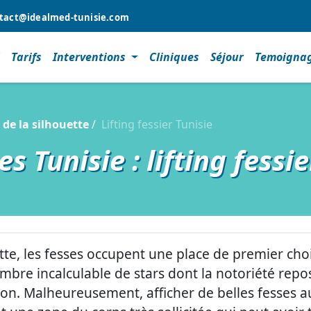
tact@idealmed-tunisie.com
l
Tarifs
Interventions
Cliniques
Séjour
Temoigna
 de la silhouette
Lifting fessier Tunisie
es Tunisie : lifting fessi
te, les fesses occupent une place de premier choi
mbre incalculable de stars dont la notoriété repo
ration. Malheureusement, afficher de belles fesses 