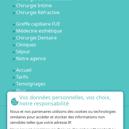
Chirurgie Intime
Chirurgie Réfractive
Greffe capillaire FUE
Médecine esthétique
Chirurgie Dentaire
Cliniques
Séjour
Notre agence
Accueil
Tarifs
Temoignages
Blog
Vos données personnelles, vos choix,
Contactez-nous
notre responsabilité
Nous et nos partenaires utilisons des cookies ou technologies
+33 1 84 80 60 67
similaires pour accéder et stocker des informations non
+216 25 751 554
sensibles telles que votre adresse IP.