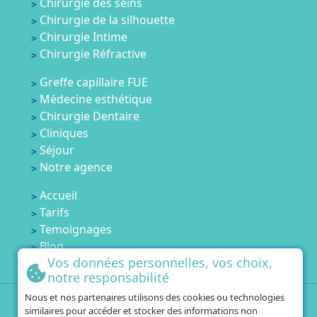
Chirurgie des seins
Chirurgie de la silhouette
Chirurgie Intime
Chirurgie Réfractive
Greffe capillaire FUE
Médecine esthétique
Chirurgie Dentaire
Cliniques
Séjour
Notre agence
Accueil
Tarifs
Temoignages
Blog
Vos données personnelles, vos choix,
Contactez-nous
notre responsabilité
Nous et nos partenaires utilisons des cookies ou technologies
+33 1 84 80 60 67
similaires pour accéder et stocker des informations non