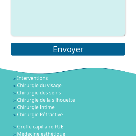
Envoyer
Interventions
Chirurgie du visage
Chirurgie des seins
Chirurgie de la silhouette
Chirurgie Intime
Chirurgie Réfractive
Greffe capillaire FUE
Médecine esthétique