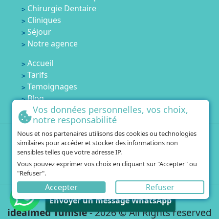
Chirurgie Dentaire
Cliniques
Séjour
Notre agence
Accueil
Tarifs
Temoignages
Blog
Vos données personnelles, vos choix,
Contactez-nous
notre responsabilité
Nous et nos partenaires utilisons des cookies ou technologies
+33 1 84 80 60 67
similaires pour accéder et stocker des informations non
+216 25 751 554
sensibles telles que votre adresse IP.
Vous pouvez exprimer vos choix en cliquant sur "Accepter" ou
contact@idealmed-tunisie.com
"Refuser".
Accepter
Refuser
Vous avez besoin d'aide?
Mentions Légales
Envoyer un message WhatsApp
idealmed Tunisie
- 2026 © All Rights reserved