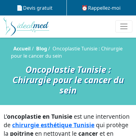
Devis gratuit
Rappellez-moi
Accueil
Blog
Oncoplastie Tunisie : Chirurgie
pour le cancer du sein
Oncoplastie Tunisie :
Chirurgie pour le cancer du
sein
L’
oncoplastie en Tunisie
est une intervention
de
chirurgie esthétique Tunisie
qui protège
la
poitrine
en nettoyant le
cancer
et en