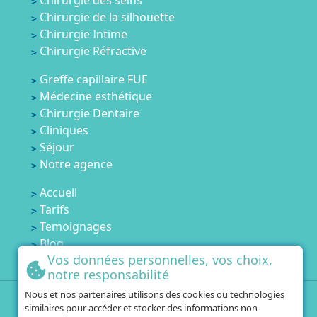
Chirurgie des seins
Chirurgie de la silhouette
Chirurgie Intime
Chirurgie Réfractive
Greffe capillaire FUE
Médecine esthétique
Chirurgie Dentaire
Cliniques
Séjour
Notre agence
Accueil
Tarifs
Temoignages
Blog
Vos données personnelles, vos choix,
Contactez-nous
notre responsabilité
Nous et nos partenaires utilisons des cookies ou technologies
+33 1 84 80 60 67
similaires pour accéder et stocker des informations non