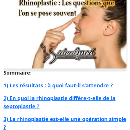
Sommaire:
1) Les résultats : à quoi faut-il s’attendre ?
2)
En quoi la rhinoplastie diffère-t-elle de la
septoplastie ?
3)
La rhinoplastie est-elle une opération simple
?