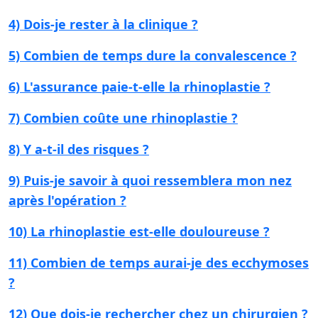
4) Dois-je rester à la clinique ?
5) Combien de temps dure la convalescence ?
6) L'assurance paie-t-elle la rhinoplastie ?
7) Combien coûte une rhinoplastie ?
8) Y a-t-il des risques ?
9) Puis-je savoir à quoi ressemblera mon nez
après l'opération ?
10) La rhinoplastie est-elle douloureuse ?
11) Combien de temps aurai-je des ecchymoses
?
12) Que dois-je rechercher chez un chirurgien ?