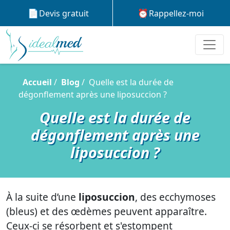
Devis gratuit
Rappellez-moi
Accueil
Blog
Quelle est la durée de
dégonflement après une liposuccion ?
Quelle est la durée de
dégonflement après une
liposuccion ?
À la suite d’une
liposuccion
, des ecchymoses
(bleus) et des œdèmes peuvent apparaître.
Ceux-ci se résorbent et s'estompent