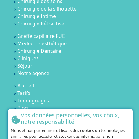
Chirurgie des seins
Chirurgie de la silhouette
Chirurgie Intime
Chirurgie Réfractive
Greffe capillaire FUE
Médecine esthétique
Chirurgie Dentaire
Cliniques
Séjour
Notre agence
Accueil
Tarifs
Temoignages
Blog
Vos données personnelles, vos choix,
Contactez-nous
notre responsabilité
Nous et nos partenaires utilisons des cookies ou technologies
+33 1 84 80 60 67
similaires pour accéder et stocker des informations non