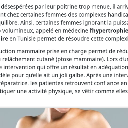
désespérées par leur poitrine trop menue, il arr
nt chez certaines femmes des complexes handicap
équilibre. Ainsi, certaines femmes ignorant la puis
p volumineux, appelé en médecine l’
hypertrophi
ire
en Tunisie permet de résoudre cette complex
duction mammaire prise en charge permet de rédui
au relâchement cutané (ptose mammaire). Lors d’
e intervention qui offre un résultat en adéquation 
odèle pour qu’elle ait un joli galbe. Après une i
 réparatrice, les patientes retrouvent confiance en
tiquer une activité physique, se vêtir comme elles 