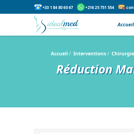
+33 1 84 80 60 67
+216 25 751 554
con
Accuei
Accueil
Interventions
Chirurgie
Réduction Mam