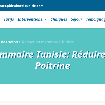
tact@idealmed-tunisie.com
l
Tarifs
Interventions
Cliniques
Séjour
Temoigna
 des seins
Reduction mammaire Tunisie
maire Tunisie: Réduire l
Poitrine