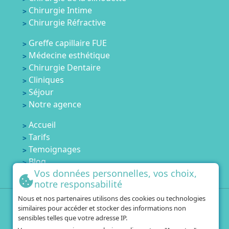
Chirurgie Intime
Chirurgie Réfractive
Greffe capillaire FUE
Médecine esthétique
Chirurgie Dentaire
Cliniques
Séjour
Notre agence
Accueil
Tarifs
Temoignages
Blog
Vos données personnelles, vos choix,
Contactez-nous
notre responsabilité
Nous et nos partenaires utilisons des cookies ou technologies
+33 1 84 80 60 67
similaires pour accéder et stocker des informations non
+216 25 751 554
sensibles telles que votre adresse IP.