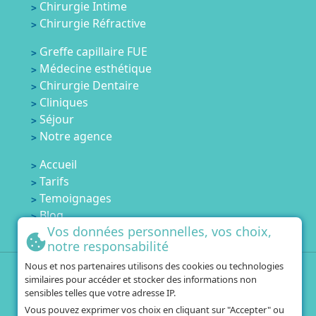
Chirurgie Intime
Chirurgie Réfractive
Greffe capillaire FUE
Médecine esthétique
Chirurgie Dentaire
Cliniques
Séjour
Notre agence
Accueil
Tarifs
Temoignages
Blog
Vos données personnelles, vos choix,
Contactez-nous
notre responsabilité
Nous et nos partenaires utilisons des cookies ou technologies
+33 1 84 80 60 67
similaires pour accéder et stocker des informations non
+216 25 751 554
sensibles telles que votre adresse IP.
Vous pouvez exprimer vos choix en cliquant sur "Accepter" ou