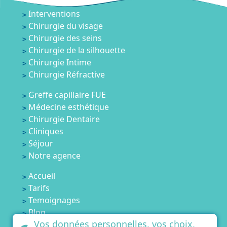
Interventions
Chirurgie du visage
Chirurgie des seins
Chirurgie de la silhouette
Chirurgie Intime
Chirurgie Réfractive
Greffe capillaire FUE
Médecine esthétique
Chirurgie Dentaire
Cliniques
Séjour
Notre agence
Accueil
Tarifs
Temoignages
Blog
Vos données personnelles, vos choix,
Contactez-nous