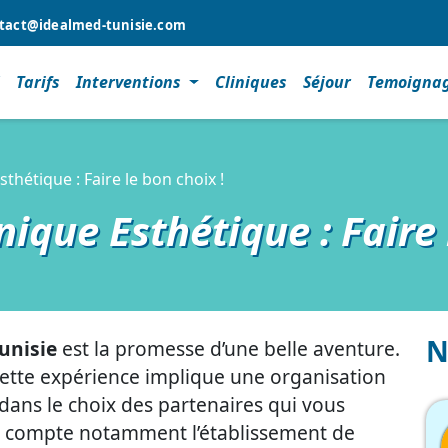
tact@idealmed-tunisie.com
l
Tarifs
Interventions
Cliniques
Séjour
Temoigna
sthétique : Faire le bon choix !
nique Esthétique : Faire 
N
unisie
est la promesse d’une belle aventure.
cette expérience implique une organisation
e dans le choix des partenaires qui vous
on compte notamment l’établissement de