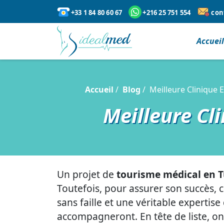
+33 1 84 80 60 67
+216 25 751 554
con
Accuei
Accueil
Blog
Meilleure Clinique E
Meilleure Cli
Un projet de
tourisme médical en T
Toutefois, pour assurer son succès, 
sans faille et une véritable expertis
accompagneront. En tête de liste, 